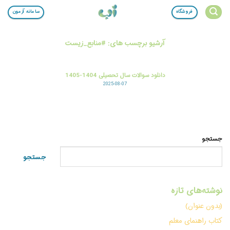
Ski
فروشگاه
سامانه آزمون
t
conten
آرشیو برچسب های:
#منابع_زیست
دانلود سوالات سال تحصیلی 1404-1405
2025-08-07
جستجو
جستجو
نوشته‌های تازه
(بدون عنوان)
کتاب راهنمای معلم