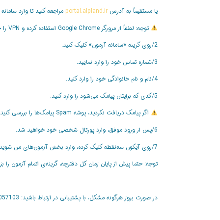
یا مستقیماً به آدرس
portal.alpland.ir
مراجعه کنید تا وارد سامانه
توجه: لطفاً از مرورگر Google Chrome استفاده کرده و VPN را خاموش کنید.
2/روی گزینه «سامانه آزمون» کلیک کنید.
3/شماره تماس خود را وارد نمایید.
4/نام و نام خانوادگی خود را وارد کنید.
5/کدی که برایتان پیامک می‌شود را وارد کنید.
اگر پیامک دریافت نکردید، پوشه Spam پیامک‌ها را بررسی کنید یا با شماره دیگری وارد شوید.
6/پس از ورود موفق، وارد پورتال شخصی خود خواهید شد.
7/روی آیکون سه‌نقطه کلیک کرده، وارد بخش آزمون‌های من شوید، پروژه مورد نظر را انتخاب و روی گزینه ورود کلیک کنید.
توجه: حتما پیش از پایان زمان کل دفترچه، گزینه‌ی اتمام آزمون را ب
در صورت بروز هرگونه مشکل، با پشتیبانی در ارتباط باشید: 09045057103