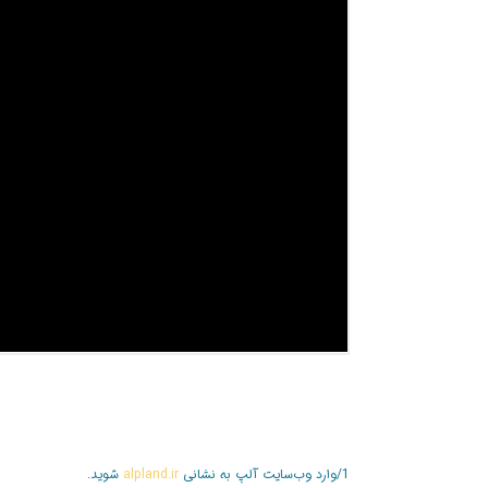
1/وارد وب‌سایت آلپ به نشانی
alpland.ir
شوید.