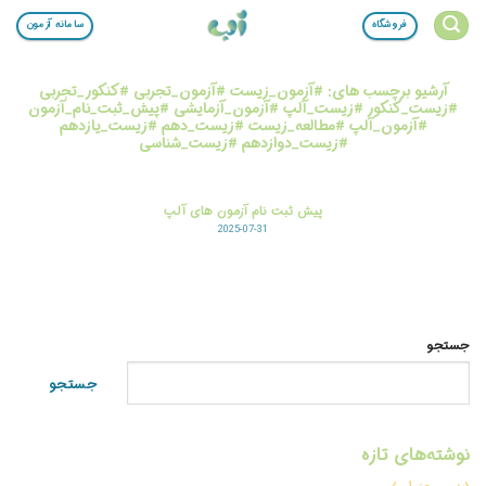
Ski
فروشگاه
سامانه آزمون
t
conten
آرشیو برچسب های:
#آزمون_زیست #آزمون_تجربی #کنکور_تجربی
#زیست_کنکور #زیست_آلپ #آزمون_آزمایشی #پیش_ثبت_نام_آزمون
#آزمون_آلپ #مطالعه_زیست #زیست_دهم #زیست_یازدهم
#زیست_دوازدهم #زیست_شناسی
پیش ثبت نام آزمون های آلپ
2025-07-31
جستجو
جستجو
نوشته‌های تازه